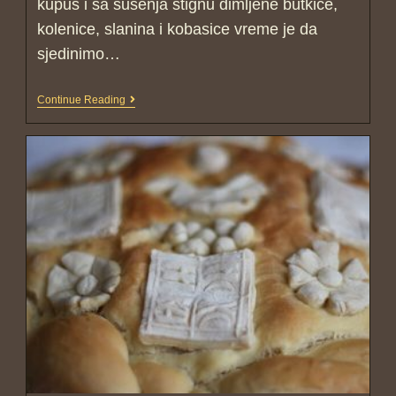
kupus i sa sušenja stignu dimljene butkice,
kolenice, slanina i kobasice vreme je da
sjedinimo…
Continue Reading